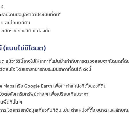
h
)
ละรายงานข้อมูลราคาประเมินที่ดิน”
ายเลขโฉนดที่ดิน
ะเมินรวมของที่ดินแปลงนั้น
์ (แบบไม่มีโฉนด)
ฉนด แม้ว่าวิธีนี้อาจไม่ให้ราคาที่แม่นยำเท่ากับการตรวจสอบจากโฉนดที่ด
ัดสินใจ โดยเราสามารถประเมินราคาที่ดินได้ ดังนี้
e Maps หรือ Google Earth เพื่อหาตำแหน่งที่ตั้งของที่ดิน
ซต์อสังหาริมทรัพย์ต่าง ๆ เพื่อเปรียบเทียบราคา
ื้นที่นั้น ๆ
ิการ โดยกรอกข้อมูลเกี่ยวกับที่ดิน เช่น ตำแหน่งที่ตั้ง ขนาด และลักษณ