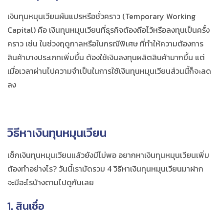
เงินทุนหมุนเวียนผันแปรหรือชั่วคราว (Temporary Working
Capital) คือ เงินทุนหมุนเวียนที่ธุรกิจต้องถือไว้หรือลงทุนเป็นครั้ง
คราว เช่น ในช่วงฤดูกาลหรือในกรณีพิเศษ ที่ทำให้ความต้องการ
สินค้าบางประเภทเพิ่มขึ้น ต้องใช้เงินลงทุนผลิตสินค้ามากขึ้น แต่
เมื่อเวลาผ่านไปความจำเป็นในการใช้เงินทุนหมุนเวียนส่วนนี้ก็จะลด
ลง
วิธี
หาเงินทุนหมุนเวียน
เช็กเงินทุนหมุนเวียนแล้วยังมีไม่พอ อยาก
หาเงินทุนหมุนเวียน
เพิ่ม
ต้องทำอย่างไร? วันนี้เรามัดรวม 4 วิธี
หาเงินทุนหมุนเวียน
มาฝาก
จะมีอะไรบ้างตามไปดูกันเลย
1. สินเชื่อ