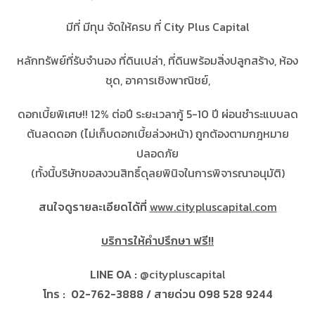
มีที่ มีทุน จัดให้ครบ ที่ City Plus Capital
หลักทรัพย์ที่รับจำนอง
ที่ดินเปล่า
,
ที่ดินพร้อมสิ่งปลูกสร้าง
,
ห้อง
ชุด
,
อาคารเชิงพาณิชย์
,
ดอกเบี้ยพิเศษ!! 12% ต่อปี ระยะเวลากู้ 5-10 ปี ผ่อนชำระแบบลด
ต้นลดดอก (ไม่เก็บดอกเบี้ยล่วงหน้า) ถูกต้องตามกฎหมาย
ปลอดภัย
(ทั้งนี้บริษัทขอสงวนสิทธิ์ดุลยพินิจในการพิจารณาอนุมัติ)
สนใจดูรายละเอียดได้ที่
www.citypluscapital.com
บริการให้คำปรึกษา
ฟรี!!
LINE OA :
@citypluscapital
โทร : 02-762-3888 / สายด่วน 0
98 528 9244