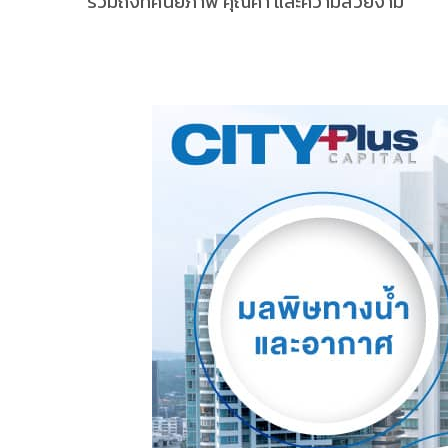
รวมถึงทัศนียภาพ คุณค่า และความสวยงาม